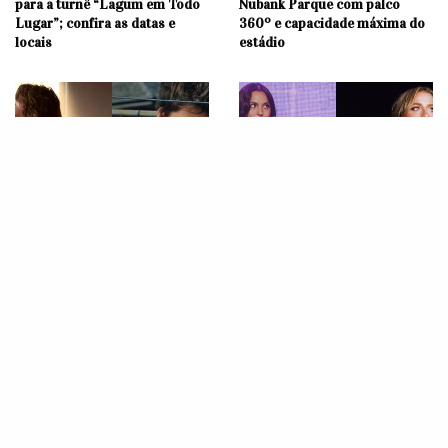
para a turnê “Lagum em Todo
Nubank Parque com palco
Lugar”; confira as datas e
360º e capacidade máxima do
locais
estádio
MÚSICA
MÚSICA
Lewis Capaldi e Ruel farão
6 Shows que você não pode
sideshow do Lollapalooza
perder no Lollapalooza 2025
2026 no Rio de Janeiro; saiba
todos os detalhes