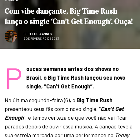
Com vibe dançante, Big Time Rush
lança o single ‘Can’t Get Enough’. Ouça!
POR
LETICIA ANNES
6 DE FEVEREIRO DE 2023
P
oucas semanas antes dos shows no
Brasil, o Big Time Rush lançou seu novo
single, “Can’t Get Enough”.
Na última segunda-feira (6), o
Big Time Rush
presenteou seus fãs com o novo single, “
Can’t Get
Enough
“, e temos certeza de que você não vai ficar
parados depois de ouvir essa música. A canção teve a
sua estreia marcada por uma performance no
Today