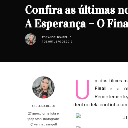
Confira as últimas n
A Esperança – O Fina
POR
ANGELICA BELLO
1 DE OUTUBRO DE 2015
U
m dos filmes m
Final
é a últ
Recentemente,
dentro dela continha um 
ANGELICA BELLO
27 anos, jornalista e
kpop stan. Instagram:
@wannabeangell