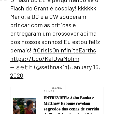
Flash do Grant é cosplay! kkkkkk
Mano, a DC e a CW souberam
brincar com as críticas e
entregaram um crossover acima
dos nossos sonhos! Eu estou feliz
demais!
#CrisisOnInfiniteEarths
https://t.co/KaiUvaMohm
— 𝚜𝚎𝚝𝚑 (@sethnakin)
January 15,
2020
SEE ALSO
FILMES
ENTREVISTA: Asha Banks e
Matthew Broome revelam
segredos das cenas de corrida