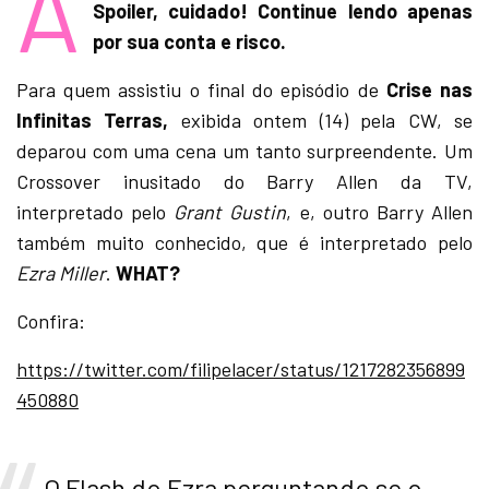
A
Spoiler, cuidado! Continue lendo apenas
por sua conta e risco.
Para quem assistiu o final do episódio de
Crise nas
Infinitas Terras,
exibida ontem (14) pela CW, se
deparou com uma cena um tanto surpreendente. Um
Crossover inusitado do Barry Allen da TV,
interpretado pelo
Grant Gustin
, e, outro Barry Allen
também muito conhecido, que é interpretado pelo
Ezra Miller
.
WHAT?
Confira:
https://twitter.com/filipelacer/status/1217282356899
450880
O Flash do Ezra perguntando se o