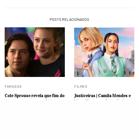
POSTS RELACIONADOS
FAMOSOS
FILMES
Cole Sprouse revela que fim do
Justiceiras | Camila Mendes e
relacionamento com Lili
Maya Hawke estão atrás de
Reinhart o deixou com “muitos
vingança no primeiro trailer
danos”