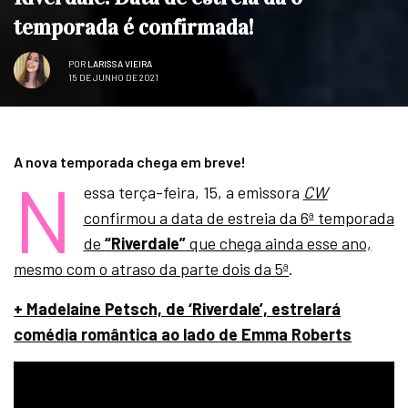
temporada é confirmada!
POR
LARISSA VIEIRA
15 DE JUNHO DE 2021
A nova temporada chega em breve!
N
essa terça-feira, 15, a emissora
CW
confirmou a data de estreia da 6ª temporada
de
“Riverdale”
que chega ainda esse ano,
mesmo com o atraso da parte dois da 5ª
.
+ Madelaine Petsch, de ‘Riverdale’, estrelará
comédia romântica ao lado de Emma Roberts