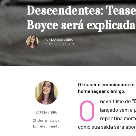
Descendentes: Teas
Boyce será explicada
POR
LARISSA VIEIRA
30 DE JULHO DE 2021
O teaser é emocionante e 
homenagear o amigo.
O
novo filme de
“
lançado sem a 
LARISSA VIEIRA
repentina mort
21 | Jornalista de
como sua saída será abo
Entretenimento