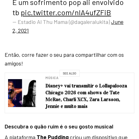
E um sofrimento pop ali envolvido
tb
pic.twitter.com/nlA4ufZFiB
— Estadio Al Thu Mama (@dagaleralukita)
June
2, 2021
Então, corre fazer o seu para compartilhar com os
amigos!
SEE ALSO
MÚSICA
Disney+ vai transmitir o Lollapalooza
Chicago 2026 com shows de Tate
McRae, Charli XCX, Zara Larsson,
Jennie e muito mais
Descubra o quão ruim é o seu gosto musical
A plataforma
The Pudding
criou um dispositivo
que