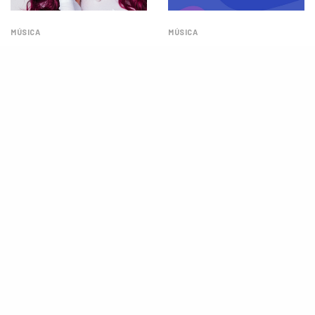
MÚSICA
MÚSICA
Conheça Lou Garcia, a voz por
Spotify lanças novas playlists
trás do hit “MTG Não Fosse
para você curtir os últimos
Tão Tarde” que ocupa o TOP
dias do verão
30 do Spotify Brasil
MÚSICA
NOTÍCIAS
Retrospectiva Spotify 2023:
Spotify anuncia o primeiro
Veja quais os artistas e
festival de podcast no Brasil;
músicas que você mais ouviu
saiba todos os detalhes