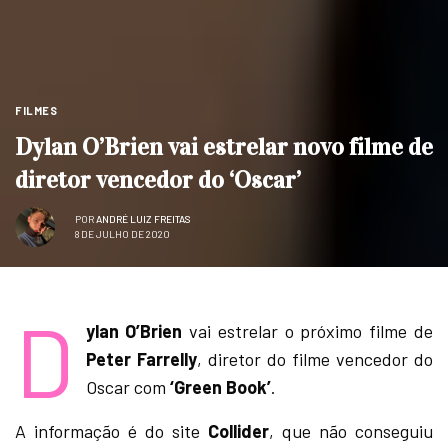
FILMES
Dylan O’Brien vai estrelar novo filme de
diretor vencedor do ‘Oscar’
POR
ANDRÉ LUIZ FREITAS
8 DE JULHO DE 2020
D
ylan O’Brien
vai estrelar o próximo filme de
Peter Farrelly
, diretor do filme vencedor do
Oscar com
‘Green Book’
.
A informação é do site
Collider
, que não conseguiu