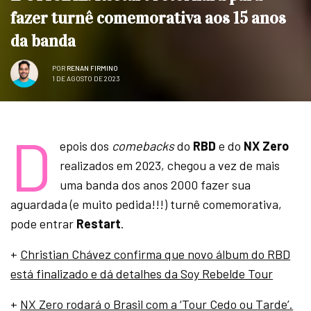
fazer turnê comemorativa aos 15 anos
da banda
POR
RENAN FIRMINO
1 DE AGOSTO DE 2023
D
epois dos
comebacks
do
RBD
e do
NX Zero
realizados em 2023, chegou a vez de mais
uma banda dos anos 2000 fazer sua
aguardada (e muito pedida!!!) turnê comemorativa,
pode entrar
Restart
.
+
Christian Chávez confirma que novo álbum do RBD
está finalizado e dá detalhes da Soy Rebelde Tour
+
NX Zero rodará o Brasil com a ‘Tour Cedo ou Tarde’.