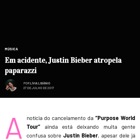
MÚSICA
Em acidente, Justin Bieber atropela
paparazzi
POR
LÍVIA LIBÂNIO
27 DE JULHO DE 2017
A
notícia do cancelamento da
“Purpose World
Tour”
ainda está deixando muita gente
confusa sobre
Justin Bieber
, apesar dele já