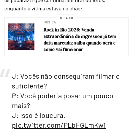
os paparazzi que continuaram tirando fotos,
enquanto a vítima estava no chão:
SEE ALSO
MÚSICA
Rock in Rio 2026: Venda
extraordinária de ingressos já tem
data marcada; saiba quando será e
como vai funcionar
J: Vocês não conseguiram filmar o
suficiente?
P: Você poderia posar um pouco
mais?
J: Isso é loucura.
pic.twitter.com/PLbHGLmKw1