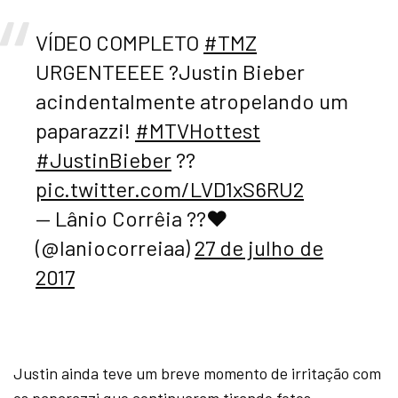
VÍDEO COMPLETO
#TMZ
URGENTEEEE ?Justin Bieber
acindentalmente atropelando um
paparazzi!
#MTVHottest
#JustinBieber
??
pic.twitter.com/LVD1xS6RU2
— Lânio Corrêia ??❤️
(@laniocorreiaa)
27 de julho de
2017
Justin ainda teve um breve momento de irritação com