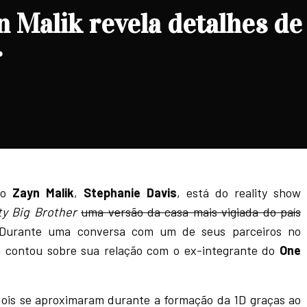
 Malik revela detalhes de
r
do
Zayn Malik
,
Stephanie Davis
, está do reality show
ty Big Brother
uma versão da casa mais vigiada do país
 Durante uma conversa com um de seus parceiros no
 contou sobre sua relação com o ex-integrante do
One
ois se aproximaram durante a formação da 1D graças ao