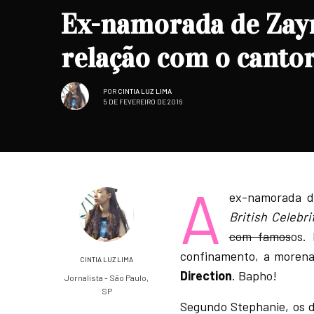
Ex-namorada de Zayn
relação com o canto
POR
CINTIA LUZ LIMA
5 DE FEVEREIRO DE 2016
A
ex-namorada 
British Celebri
com famos
os.
confinamento, a morena
CINTIA LUZ LIMA
Direction
. Bapho!
Jornalista - São Paulo,
SP
Segundo Stephanie, os d