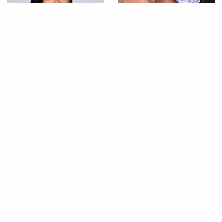
FAMOSOS
FAMOSOS
Skai Jackson foi presa por
Salário de milhões? Justin
agressão após briga com o
Bieber recebe proposta para
namorado em público
cantar em casamento
MÚSICA
MÚSICA