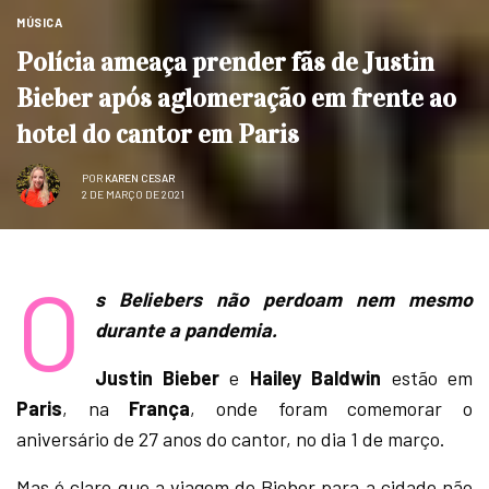
MÚSICA
Polícia ameaça prender fãs de Justin
Bieber após aglomeração em frente ao
hotel do cantor em Paris
POR
KAREN CESAR
2 DE MARÇO DE 2021
O
s Beliebers não perdoam nem mesmo
durante a pandemia.
Justin Bieber
e
Hailey Baldwin
estão em
Paris
, na
França
, onde foram comemorar o
aniversário de 27 anos do cantor, no dia 1 de março.
Mas é claro que a viagem de Bieber para a cidade não