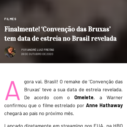
FILMES
Finalmente! ‘Convenção das Bruxas’
tem data de estreia no Brasil revelada
POR
ANDRÉ LUIZ FREITAS
28 DE OUTUBRO DE 2020
A
gora vai, Brasil! O remake de ‘Convenção das
Bruxas’ teve a sua data de estreia revelada.
De acordo com o
Omelete
, a Warner
confirmou que o filme estrelado por
Anne Hathaway
chegará ao país no próximo mês.
Lançado diretamente em streaming nos EUA, na HBO