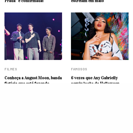
Prada” é confirmada!
estreiam em maio
FILMES
FAMOSOS
Conheça a August Moon, banda
6 vezes que Any Gabrielly
fictícia que está fazendo
serviu looks de Halloween
sucesso no TikTok
incríveis