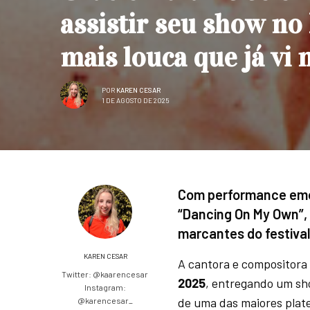
assistir seu show no
mais louca que já vi 
POR
KAREN CESAR
1 DE AGOSTO DE 2025
Com performance emo
“Dancing On My Own”,
marcantes do festival
KAREN CESAR
A cantora e compositora
Twitter: @kaarencesar
2025
, entregando um sh
Instagram:
de uma das maiores plate
@karencesar_