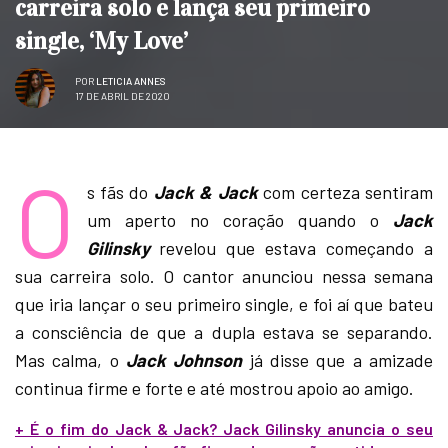
carreira solo e lança seu primeiro
single, ‘My Love’
POR
LETICIA ANNES
17 DE ABRIL DE 2020
O
s fãs do
Jack & Jack
com certeza sentiram
um aperto no coração quando o
Jack
Gilinsky
revelou que estava começando a
sua carreira solo. O cantor anunciou nessa semana
que iria lançar o seu primeiro single, e foi aí que bateu
a consciência de que a dupla estava se separando.
Mas calma, o
Jack Johnson
já disse que a amizade
continua firme e forte e até mostrou apoio ao amigo.
+ É o fim do Jack & Jack? Jack Gilinsky anuncia o seu