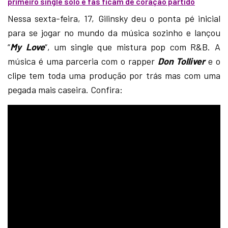
primeiro single solo e fãs ficam de coração partido
Nessa sexta-feira, 17, Gilinsky deu o ponta pé inicial
para se jogar no mundo da música sozinho e lançou
“
My Love
“, um single que mistura pop com R&B. A
música é uma parceria com o rapper
Don Tolliver
e o
clipe tem toda uma produção por trás mas com uma
pegada mais caseira. Confira: