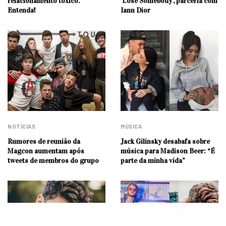
relacionamento tóxico.
‘Lose Somebody’, parceria com
Entenda!
Iann Dior
NOTÍCIAS
MÚSICA
Rumores de reunião da
Jack Gilinsky desabafa sobre
Magcon aumentam após
música para Madison Beer: “É
tweets de membros do grupo
parte da minha vida”