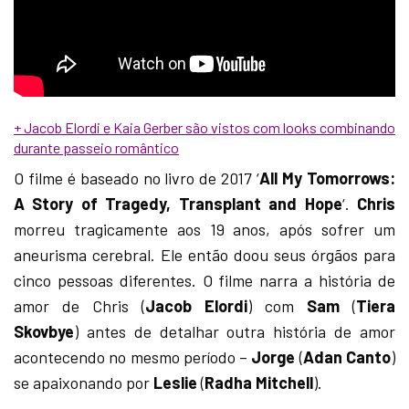
+ Jacob Elordi e Kaia Gerber são vistos com looks combinando
durante passeio romântico
O filme é baseado no livro de 2017 ‘
All My Tomorrows:
A Story of Tragedy, Transplant and Hope
‘.
Chris
morreu tragicamente aos 19 anos, após sofrer um
aneurisma cerebral. Ele então doou seus órgãos para
cinco pessoas diferentes. O filme narra a história de
amor de Chris (
Jacob Elordi
) com
Sam
(
Tiera
Skovbye
) antes de detalhar outra história de amor
acontecendo no mesmo período –
Jorge
(
Adan Canto
)
se apaixonando por
Leslie
(
Radha Mitchell
).