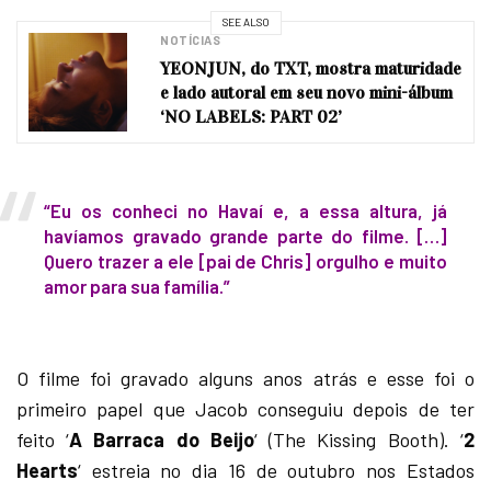
SEE ALSO
NOTÍCIAS
YEONJUN, do TXT, mostra maturidade
e lado autoral em seu novo mini-álbum
‘NO LABELS: PART 02’
“Eu os conheci no Havaí e, a essa altura, já
havíamos gravado grande parte do filme. […]
Quero trazer a ele [pai de Chris] orgulho e muito
amor para sua família.”
O filme foi gravado alguns anos atrás e esse foi o
primeiro papel que Jacob conseguiu depois de ter
feito ‘
A Barraca do Beijo
‘ (The Kissing Booth). ‘
2
Hearts
‘ estreia no dia 16 de outubro nos Estados