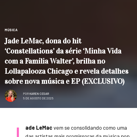
MÚSICA
Jade LeMac, dona do hit
‘Constellations’ da série ‘Minha Vida
com a Família Walter’, brilha no
Lollapalooza Chicago e revela detalhes
sobre nova música e EP (EXCLUSIVO)
POR
KAREN CESAR
5 DE AGOSTO DE 2025
J
ade LeMac
vem se consolidando como uma
das artistas mais promissoras da música pop