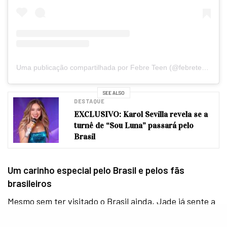
Uma publicação compartilhada por Febre Teen (@febreteen)
SEE ALSO
DESTAQUE
EXCLUSIVO: Karol Sevilla revela se a
turnê de “Sou Luna” passará pelo
Brasil
Um carinho especial pelo Brasil e pelos fãs
brasileiros
Mesmo sem ter visitado o Brasil ainda, Jade já sente a
força e o calor do público brasileiro.
“Sempre vejo