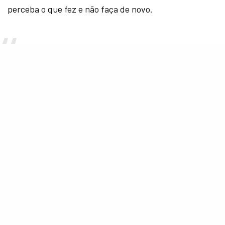
perceba o que fez e não faça de novo.
“Eu sei que ele sabe que eu não
queria fazer nada sexual com ele.
Eu pensei sobre isso literalmente
todos os dias desde que
aconteceu. Mas quanto mais e
mais eu penso sobre isso, mais eu
percebo que ninguém pode estar
fazendo isso e pensar que é algo
certo a se fazer.”