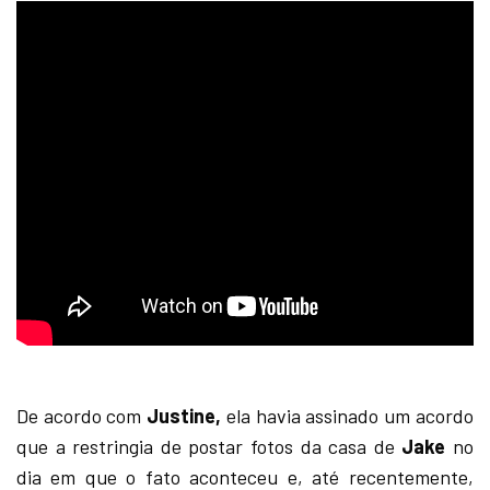
De acordo com
Justine,
ela havia assinado um acordo
que a restringia de postar fotos da casa de
Jake
no
dia em que o fato aconteceu e, até recentemente,