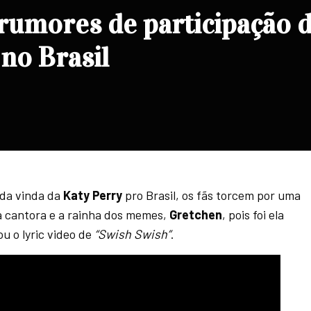
rumores de participação 
no Brasil
 da vinda da
Katy Perry
pro Brasil, os fãs torcem por uma
a cantora e a rainha dos memes,
Gretchen
, pois foi ela
u o lyric video de
“Swish Swish”
.