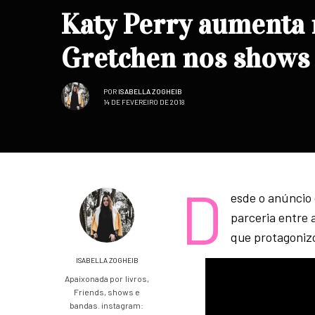
Katy Perry aumenta 
Gretchen nos shows 
POR
ISABELLA ZOGHEIB
14 DE FEVEREIRO DE 2018
D
esde o anúncio
parceria entre 
que protagonizo
ISABELLA ZOGHEIB
Apaixonada por livros,
Friends, shows e
bandas. instagram: