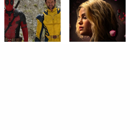
FILMES
FILMES
Ryan Reynolds choca Hugh
Assista novo trailer de Emilia
Jackman ao revelar música
Pérez, filme de Selena Gomez
favorita de Taylor Swift