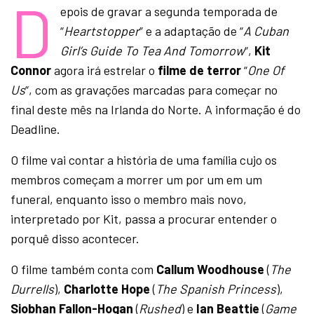
D
epois de gravar a segunda temporada de
“
Heartstopper
” e a adaptação de “
A Cuban
Girl’s Guide To Tea And Tomorrow
“,
Kit
Connor
agora irá estrelar o
filme de terror
“
One Of
Us
“, com as gravações marcadas para começar no
final deste mês na Irlanda do Norte. A informação é do
Deadline.
O filme vai contar a história de uma família cujo os
membros começam a morrer um por um em um
funeral, enquanto isso o membro mais novo,
interpretado por Kit, passa a procurar entender o
porquê disso acontecer.
O filme também conta com
Callum Woodhouse
(
The
Durrells
),
Charlotte Hope
(
The Spanish Princess
),
Siobhan Fallon-Hogan
(
Rushed
) e
Ian Beattie
(
Game