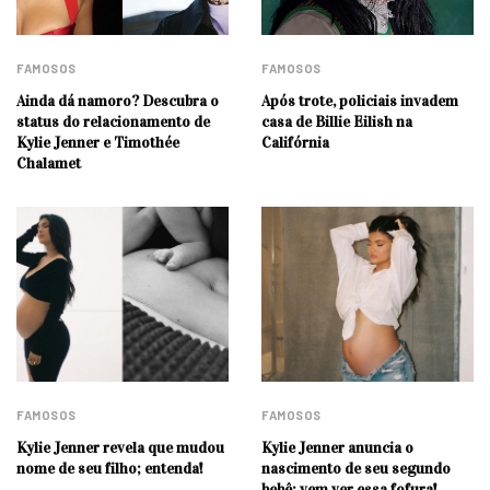
FAMOSOS
FAMOSOS
Ainda dá namoro? Descubra o
Após trote, policiais invadem
status do relacionamento de
casa de Billie Eilish na
Kylie Jenner e Timothée
Califórnia
Chalamet
FAMOSOS
FAMOSOS
Kylie Jenner revela que mudou
Kylie Jenner anuncia o
nome de seu filho; entenda!
nascimento de seu segundo
bebê; vem ver essa fofura!