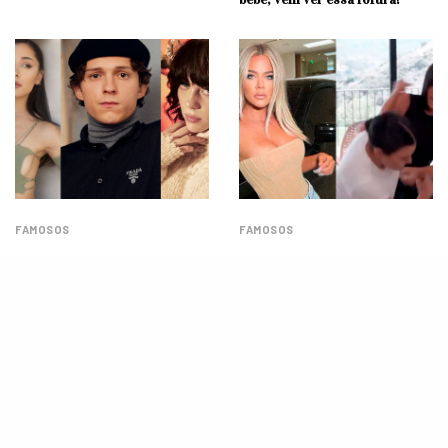
FAMOSOS
FAMOSOS
Tom Holland, Ariana Grande,
Khloé Kardashian revela como
Billie Eilish e mais: veja quais
ela e as irmãs resolvem suas
foram as fotos mais curtidas
brigas físicas
de 2021