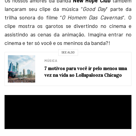
Os nossos amores da banda
New Hope Club
também
lançaram seu clipe da música “
Good Day
” parte da
trilha sonora do filme “
O Homem Das Cavernas
“. O
clipe mostra os garotos se divertindo no cinema e
assistindo as cenas da animação. Imagina entrar no
cinema e ter só você e os meninos da banda?!
SEE ALSO
MÚSICA
7 motivos para você ir pelo menos uma
vez na vida ao Lollapalooza Chicago