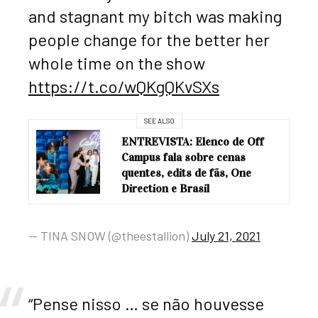
and stagnant my bitch was making
people change for the better her
whole time on the show
https://t.co/wQKgQKvSXs
SEE ALSO
ENTREVISTA: Elenco de Off
Campus fala sobre cenas
quentes, edits de fãs, One
Direction e Brasil
— TINA SNOW (@theestallion)
July 21, 2021
“Pense nisso … se não houvesse