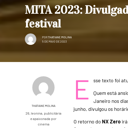
MITA 2023: Divulgad
festival
POR
THATIANE MOLINA
5 DE MAIO DE 2023
E
sse texto foi a
Quem está ansio
Janeiro nos dia
THATIANE MOLINA
junho, divulgou os horár
26, leonina, publicitária
e apaixonada por
O retorno do
NX Zero
irá
cinema