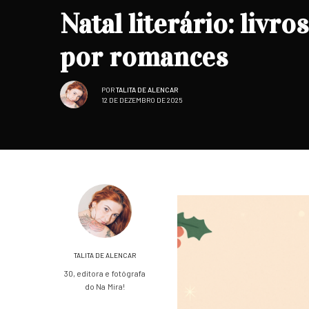
Natal literário: livr
por romances
POR
TALITA DE ALENCAR
12 DE DEZEMBRO DE 2025
TALITA DE ALENCAR
30, editora e fotógrafa
do Na Mira!