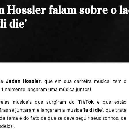
n Hossler falam sobre o l
i die’
e
Jaden Hossler
, que em sua carreira musical tem o
,
finalmente lançaram uma música juntos!
relas musicais que surgiram do
TikTok
e que estão
ras se juntaram e lançaram a música ‘
la di die’
, que trata
 da fama e do fato de que se deve seguir seus sonhos, de
delos’.