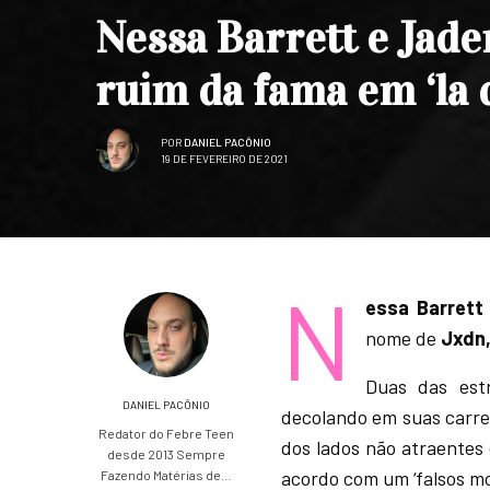
Nessa Barrett e Jade
ruim da fama em ‘la d
POR
DANIEL PACÔNIO
19 DE FEVEREIRO DE 2021
N
essa Barrett
nome de
Jxdn
Duas das est
DANIEL PACÔNIO
decolando em suas carrei
Redator do Febre Teen
dos lados não atraentes
desde 2013 Sempre
acordo com um ‘falsos mo
Fazendo Matérias de…