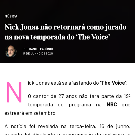
MÚSICA
Nick Jonas não retornará como jurado
na nova temporada do ‘The Voice’
POR
DANIEL PACÔNIO
17 DE JUNHO DE 2020
N
ick Jonas está se afastando do ‘
The Voice
‘!
O cantor de 27 anos não fará parte da 19ª
temporada do programa na
NBC
que
estreará em setembro.
A notícia foi revelada na terça-feira, 16 de junho,
quando foi divulgada a programação da emissora, e