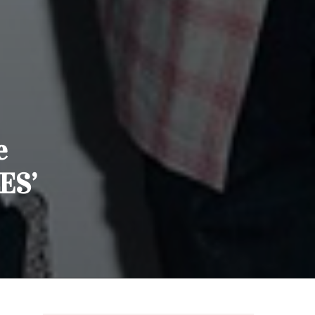
e
ES’