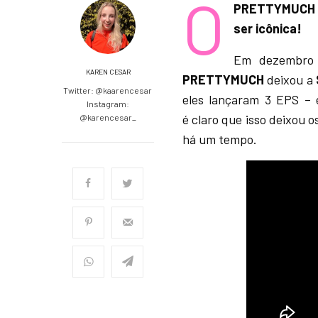
O
PRETTYMUCH ac
ser icônica!
Em dezembro 
KAREN CESAR
PRETTYMUCH
deixou a
Twitter: @kaarencesar
eles lançaram 3 EPS –
Instagram:
é claro que isso deixou 
@karencesar_
há um tempo.