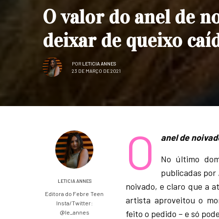
O valor do anel de n
deixar de queixo caí
POR
LETICIA ANNES
23 DE MARÇO DE 2021
O
anel de noivad
No último domi
publicadas por
LETICIA ANNES
noivado, e claro que a a
Editora do Febre Teen
artista aproveitou o m
Insta/Twitter:
feito o pedido – e só pod
@le_annes