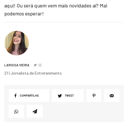
aqui! Ou será quem vem mais novidades aí? Mal
podemos esperar!
LARISSA VIEIRA
21 | Jornalista de Entretenimento
COMPARTILHE
TWEET