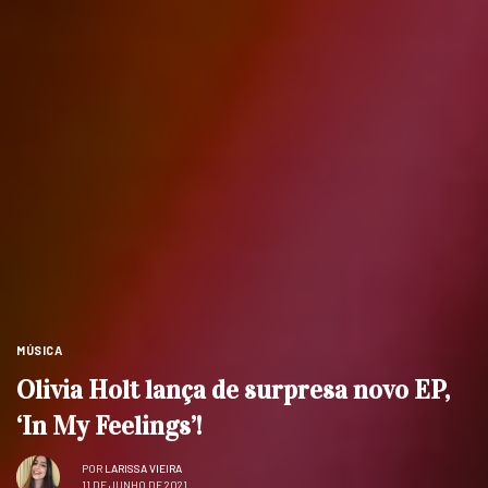
MÚSICA
Olivia Holt lança de surpresa novo EP,
‘In My Feelings’!
POR
LARISSA VIEIRA
11 DE JUNHO DE 2021