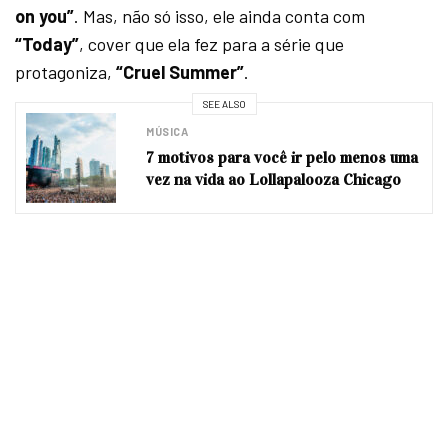
on you”
. Mas, não só isso, ele ainda conta com
“Today”
, cover que ela fez para a série que
protagoniza,
“Cruel Summer”
.
SEE ALSO
MÚSICA
7 motivos para você ir pelo menos uma
vez na vida ao Lollapalooza Chicago