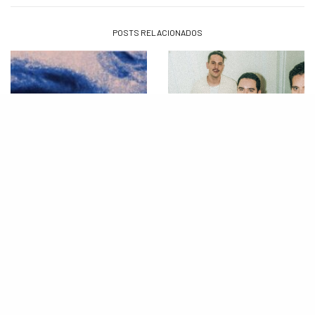
POSTS RELACIONADOS
MÚSICA
MÚSICA
Luke Hemmings lança EP ‘Boy’
Lagum retorna com canções
com nostalgia e nos transporta
mais maduras em seu novo EP,
para os anos 80
“FIM”, que vem acompanhado
de uma Live Session