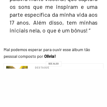
os sons que me inspiram e uma
parte específica da minha vida aos
17 anos. Além disso, tem minhas
iniciais nela, o que é um bônus! ”
Mal podemos esperar para ouvir esse álbum tão
pessoal composto por
Olivia!
SEE ALSO
DESTAQUE
5 coisas que você precisa saber antes
da estreia de “Sou Luna: De Volta à
Pista” no Disney+