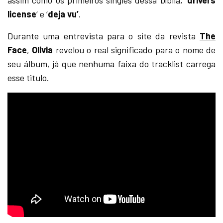
license
‘ e ‘
deja vu’
.
Durante uma entrevista para o site da revista
The
Face
,
Olivia
revelou o real significado para o nome de
seu álbum, já que nenhuma faixa do tracklist carrega
esse titulo.