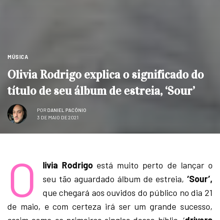
MÚSICA
Olivia Rodrigo explica o significado do
título de seu álbum de estreia, ‘Sour’
POR
DANIEL PACÔNIO
3 DE MAIO DE 2021
O
livia Rodrigo
está muito perto de lançar o
seu tão aguardado álbum de estreia,
‘Sour’,
que chegará aos ouvidos do público no dia 21
de maio, e com certeza irá ser um grande sucesso,
assim como os primeiros singles dessa bíblia, ‘
drivers