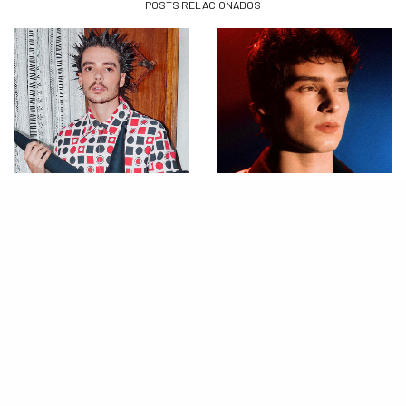
POSTS RELACIONADOS
MÚSICA
MÚSICA
João Lucas lança o primeiro
Após ser confirmado no Rock
álbum da sua carreira; confira
in Rio, Gabriel Froede lança o
seu primeiro álbum