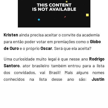
Kristen
ainda precisa aceitar o convite da academia
para então poder votar em premiações como o
Globo
de Ouro
e o próprio
Oscar
. Será que ela aceita?
Uma curiosidade muito legal é que nesse ano
Rodrigo
Santoro
, ator brasileiro também entrou para a lista
dos convidados, vai Brasil! Mais alguns nomes
conhecidos na lista desse ano são:
Justin
Timberlake, Shailene Woodley, Tom Felton, Rupert
Grint
, e muitos outros!
SEE ALSO
DESTAQUE