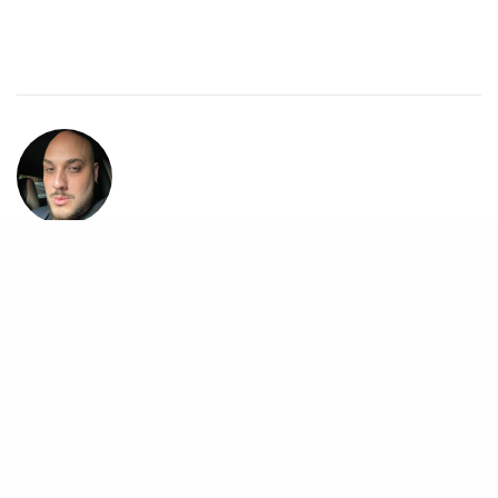
DANIEL PACÔNIO
Redator do Febre Teen desde 2013 Sempre Fazendo Matérias de Fã
para Fã Twitter/Instagram- @danielpaconios
COMPARTILHE
TWEET