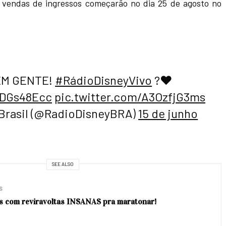
s vendas de ingressos começarão no dia 25 de agosto no
M GENTE!
#RádioDisneyVivo
?❤
VDGs48Ecc
pic.twitter.com/A3OzfjG3ms
 Brasil (@RadioDisneyBRA)
15 de junho
SEE ALSO
S
es com reviravoltas INSANAS pra maratonar!