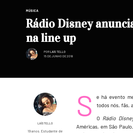
MÚSICA
Rádio Disney anuncia
na line up
POR
LAÍS TELLO
15 DE JUNHO DE 2018
S
e há evento me
todos nós, fãs, 
O
Rádio Disne
LAÍS TELLO
Américas, em São Paulo
19 anos. Estudante de