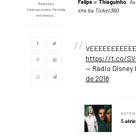
Felipe
e
Thiaguinho
. A
Relações
site da
Ticket360
.
Internacionais. Perdida
em meio a…
VEEEEEEEEEEE
https://t.co/S
— Rádio Disney
de 2018
NOTÍCIA
5 séri