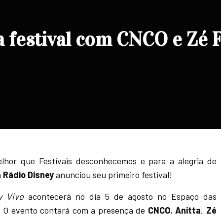
 festival com CNCO e Zé F
lhor que Festivais desconhecemos e para a alegria de
a
Rádio Disney
anunciou seu primeiro festival!
y Vivo
acontecerá no dia 5 de agosto no Espaço das
. O evento contará com a presença de
CNCO
,
Anitta
,
Zé