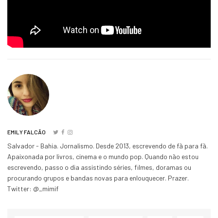
EMILY FALCÃO
Salvador - Bahia. Jornalismo. Desde 2013, escrevendo de fã para fã.
Apaixonada por livros, cinema e o mundo pop. Quando não estou
escrevendo, passo o dia assistindo séries, filmes, doramas ou
procurando grupos e bandas novas para enlouquecer. Prazer.
Twitter: @_mimif