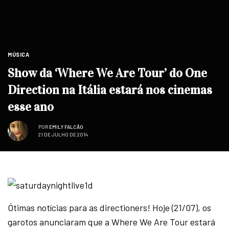
MÚSICA
Show da ‘Where We Are Tour’ do One
Direction na Itália estará nos cinemas
esse ano
POR
EMILY FALCÃO
21 DE JULHO DE 2014
Ótimas notícias para as directioners! Hoje (21/07), os
garotos anunciaram que a Where We Are Tour estará