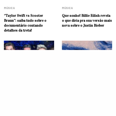
MÚSICA
MÚSICA
‘’Taylor Swift vs Scooter
Que sonho! Billie Eilish revela
Braun’’: saiba tudo sobre o
o que diria pra sua versão mais
documentário contando
nova sobre o Justin Bieber
detalhes da treta!
MÚSICA
MÚSICA
Vixe! Louis Tomlinson e Niall
Luke Hemmings lança EP ‘Boy’
Horan cortam relações com
com nostalgia e nos transporta
Simon Cowell após
para os anos 80
declarações sobre erro com