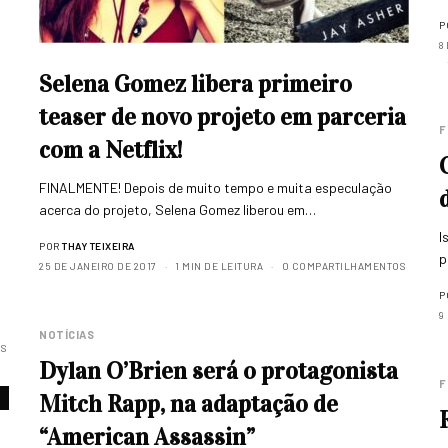
P
8
Selena Gomez libera primeiro
teaser de novo projeto em parceria
F
com a Netflix!
FINALMENTE! Depois de muito tempo e muita especulação
acerca do projeto, Selena Gomez liberou em…
I
POR
THAY TEIXEIRA
p
25 DE JANEIRO DE 2017
1 MIN DE LEITURA
0 COMPARTILHAMENTOS
P
9
NOTÍCIAS
S
Dylan O’Brien será o protagonista
F
Mitch Rapp, na adaptação de
“American Assassin”