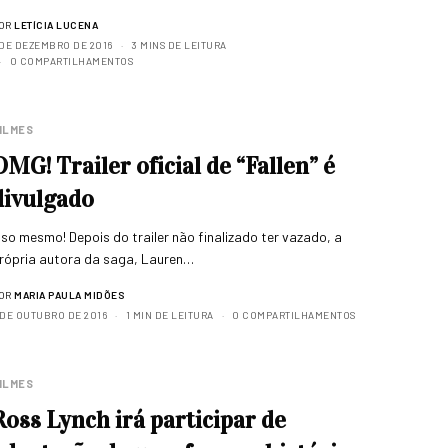
OR
LETÍCIA LUCENA
 DE DEZEMBRO DE 2016
3 MINS DE LEITURA
0 COMPARTILHAMENTOS
ILMES
OMG! Trailer oficial de “Fallen” é
divulgado
sso mesmo! Depois do trailer não finalizado ter vazado, a
rópria autora da saga, Lauren…
OR
MARIA PAULA MIDÕES
 DE OUTUBRO DE 2016
1 MIN DE LEITURA
0 COMPARTILHAMENTOS
ILMES
Ross Lynch irá participar de