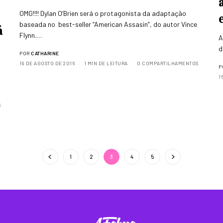
OMG!!!! Dylan O’Brien será o protagonista da adaptação
baseada no best-seller “American Assasin”, do autor Vince
á
Flynn.…
A
d
POR
CATHARINE
19 DE AGOSTO DE 2016
1 MIN DE LEITURA
0 COMPARTILHAMENTOS
P
1
S
1
2
3
4
5