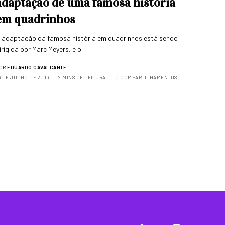
adaptação de uma famosa história
em quadrinhos
 adaptação da famosa história em quadrinhos está sendo
irigida por Marc Meyers, e o…
OR
EDUARDO CAVALCANTE
6 DE JULHO DE 2016
2 MINS DE LEITURA
0 COMPARTILHAMENTOS