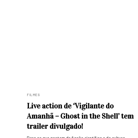
FILMES
Live action de ‘Vigilante do
Amanhã – Ghost in the Shell’ tem
trailer divulgado!
Para os que gostam de ficção científica e da cultura