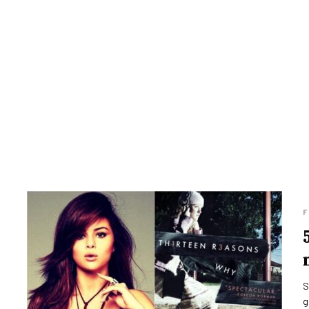
F
S
g