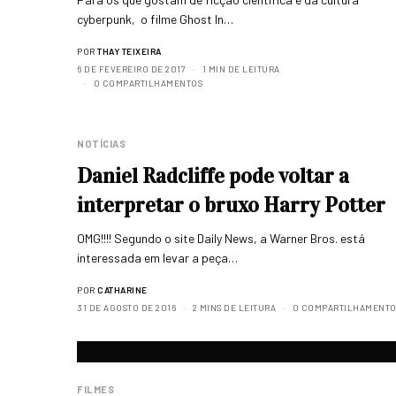
cyberpunk, o filme Ghost In…
POR
THAY TEIXEIRA
6 DE FEVEREIRO DE 2017
1 MIN DE LEITURA
0 COMPARTILHAMENTOS
NOTÍCIAS
Daniel Radcliffe pode voltar a
interpretar o bruxo Harry Potter
OMG!!!! Segundo o site Daily News, a Warner Bros. está
interessada em levar a peça…
POR
CATHARINE
31 DE AGOSTO DE 2016
2 MINS DE LEITURA
0 COMPARTILHAMENTO
FILMES