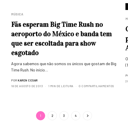
MÚSICA
M
Fãs esperam Big Time Rush no
aeroporto do México e banda tem
que ser escoltada para show
esgotado
O
Agora sabemos que não somos os únicos que gostam de Big
(
Time Rush. No início…
P
POR
KAREN CESAR
2
18 DE AGOSTO DE 2013
1 MIN DE LEITURA
0 COMPARTILHAMENTOS
1
2
3
4