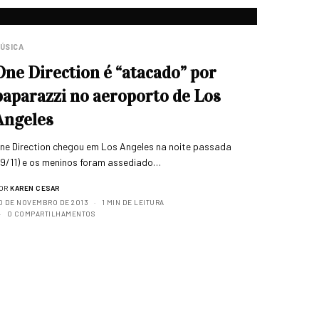
ÚSICA
One Direction é “atacado” por
paparazzi no aeroporto de Los
Angeles
ne Direction chegou em Los Angeles na noite passada
19/11) e os meninos foram assediado…
OR
KAREN CESAR
0 DE NOVEMBRO DE 2013
1 MIN DE LEITURA
0 COMPARTILHAMENTOS