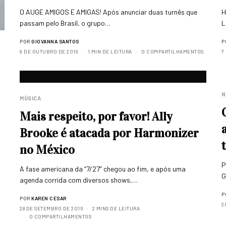
O AUGE AMIGOS E AMIGAS! Após anunciar duas turnês que
H
passam pelo Brasil, o grupo…
L
POR
GIOVANNA SANTOS
P
9 DE OUTUBRO DE 2019
1 MIN DE LEITURA
0 COMPARTILHAMENTOS
7
N
MÚSICA
Mais respeito, por favor! Ally
Brooke é atacada por Harmonizer
no México
P
A fase americana da “7/27” chegou ao fim, e após uma
G
agenda corrida com diversos shows,…
P
POR
KAREN CESAR
2
28 DE SETEMBRO DE 2016
2 MINS DE LEITURA
0 COMPARTILHAMENTOS