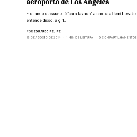
aeroporto de Los Angeles
E quando o assunto é “cara lavada” a cantora Demi Lovato
entende disso, a girl…
POR
EDUARDO FELIPE
19 DE AGOSTO DE 2014
1 MIN DE LEITURA
0 COMPARTILHAMENTOS