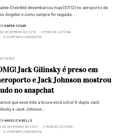
ailee Steinfeld desembarcou hoje (07/12) no aeroporto de
os Angeles e como sempre foi seguida…
OR
KAREN CESAR
 DE DEZEMBRO DE 2016
2 MINS DE LEITURA
0 COMPARTILHAMENTOS
OTÍCIAS
OMG! Jack Gilinsky é preso em
aeroporto e Jack Johnson mostrou
tudo no snapchat
arece que esse mês a bruxa está solta! A dupla Jack
ilinsky e Jack Johnson…
OR
ANGELICA BELLO
0 DE SETEMBRO DE 2016
2 MINS DE LEITURA
0 COMPARTILHAMENTOS