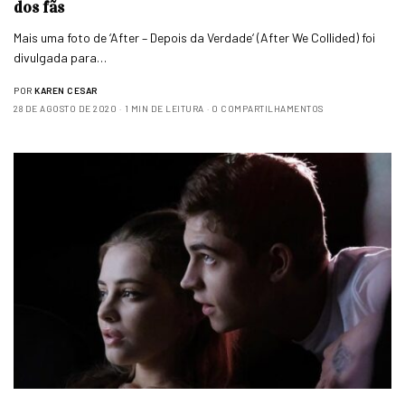
dos fãs
Mais uma foto de ‘After – Depois da Verdade‘ (After We Collided) foi
divulgada para…
POR
KAREN CESAR
28 DE AGOSTO DE 2020
1 MIN DE LEITURA
0 COMPARTILHAMENTOS