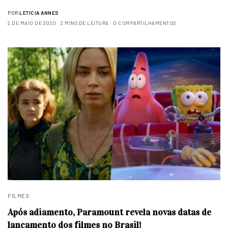
POR
LETICIA ANNES
2 DE MAIO DE 2020
2 MINS DE LEITURA
0 COMPARTILHAMENTOS
FILMES
Após adiamento, Paramount revela novas datas de
lançamento dos filmes no Brasil!