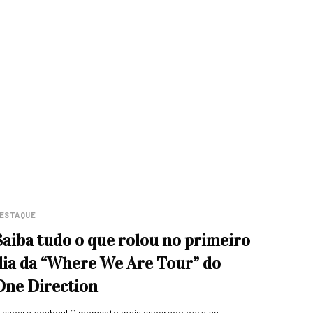
ESTAQUE
Saiba tudo o que rolou no primeiro
dia da “Where We Are Tour” do
One Direction
 espera acabou! O momento mais esperado para as