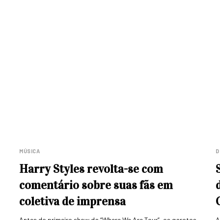
MÚSICA
D
Harry Styles revolta-se com
comentário sobre suas fãs em
coletiva de imprensa
Antes do primeiro show da “Where We Are Tour”, os garotos
A