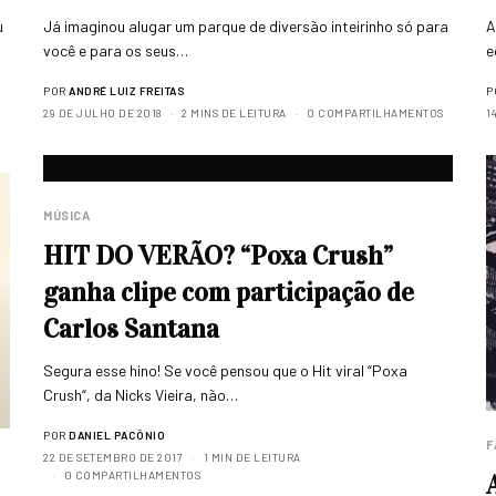
u
Já imaginou alugar um parque de diversão inteirinho só para
A
você e para os seus…
e
POR
ANDRÉ LUIZ FREITAS
P
29 DE JULHO DE 2018
2 MINS DE LEITURA
0 COMPARTILHAMENTOS
1
MÚSICA
HIT DO VERÃO? “Poxa Crush”
ganha clipe com participação de
Carlos Santana
Segura esse hino! Se você pensou que o Hit viral “Poxa
Crush“, da Nicks Vieira, não…
POR
DANIEL PACÔNIO
F
22 DE SETEMBRO DE 2017
1 MIN DE LEITURA
0 COMPARTILHAMENTOS