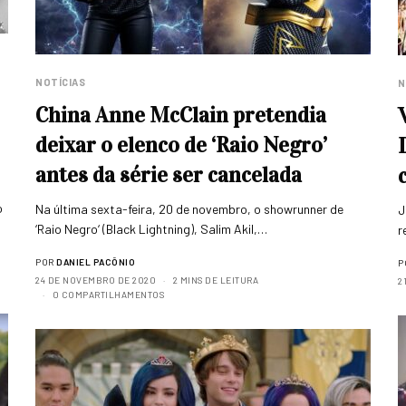
NOTÍCIAS
N
China Anne McClain pretendia
deixar o elenco de ‘Raio Negro’
antes da série ser cancelada
o
Na última sexta-feira, 20 de novembro, o showrunner de
J
‘Raio Negro‘ (Black Lightning), Salim Akil,…
r
POR
DANIEL PACÔNIO
P
24 DE NOVEMBRO DE 2020
2 MINS DE LEITURA
2
0 COMPARTILHAMENTOS