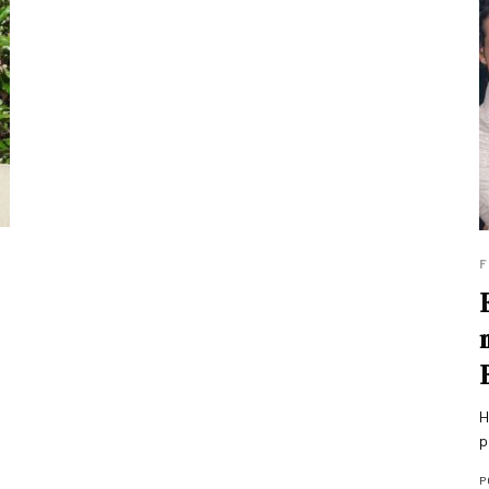
F
H
p
P