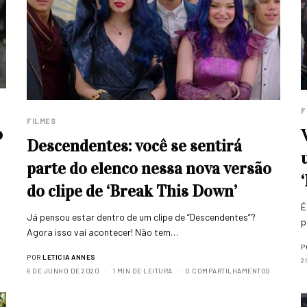
F
FILMES
o
Descendentes: você se sentirá
parte do elenco nessa nova versão
do clipe de ‘Break This Down’
É
Já pensou estar dentro de um clipe de “Descendentes”?
p
Agora isso vai acontecer! Não tem…
P
POR
LETICIA ANNES
2
9 DE JUNHO DE 2020
1 MIN DE LEITURA
0 COMPARTILHAMENTOS