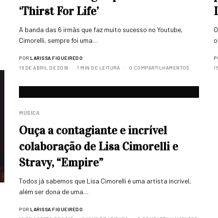
‘Thirst For Life’
A banda das 6 irmãs que faz muito sucesso no Youtube,
O
Cimorelli, sempre foi uma…
o
POR
LARISSA FIGUEIREDO
P
16 DE ABRIL DE 2018
1 MIN DE LEITURA
0 COMPARTILHAMENTOS
1
MÚSICA
Ouça a contagiante e incrível
colaboração de Lisa Cimorelli e
Stravy, “Empire”
Todos já sabemos que Lisa Cimorelli é uma artista incrível,
além ser dona de uma…
POR
LARISSA FIGUEIREDO