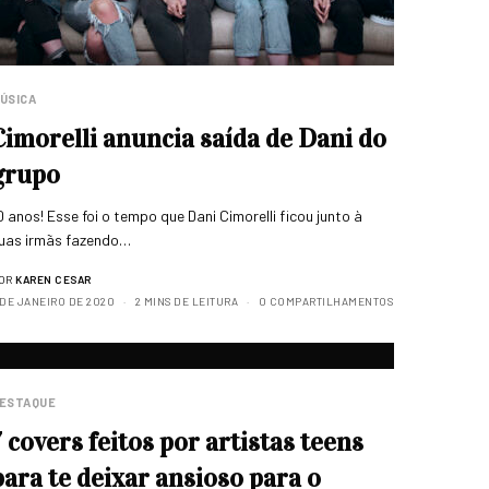
ÚSICA
Cimorelli anuncia saída de Dani do
grupo
0 anos! Esse foi o tempo que Dani Cimorelli ficou junto à
uas irmãs fazendo…
OR
KAREN CESAR
 DE JANEIRO DE 2020
2 MINS DE LEITURA
0 COMPARTILHAMENTOS
ESTAQUE
7 covers feitos por artistas teens
para te deixar ansioso para o