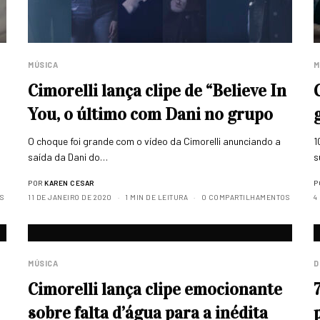
MÚSICA
M
Cimorelli lança clipe de “Believe In
You, o último com Dani no grupo
O choque foi grande com o vídeo da Cimorelli anunciando a
1
saída da Dani do…
s
POR
KAREN CESAR
P
S
11 DE JANEIRO DE 2020
1 MIN DE LEITURA
0 COMPARTILHAMENTOS
4
MÚSICA
D
Cimorelli lança clipe emocionante
sobre falta d’água para a inédita