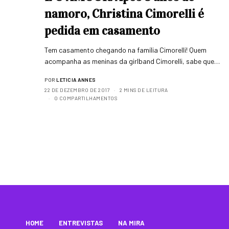
namoro, Christina Cimorelli é
pedida em casamento
Tem casamento chegando na família Cimorelli! Quem
acompanha as meninas da girlband Cimorelli, sabe que…
POR
LETICIA ANNES
22 DE DEZEMBRO DE 2017
2 MINS DE LEITURA
0 COMPARTILHAMENTOS
HOME
ENTREVISTAS
NA MIRA