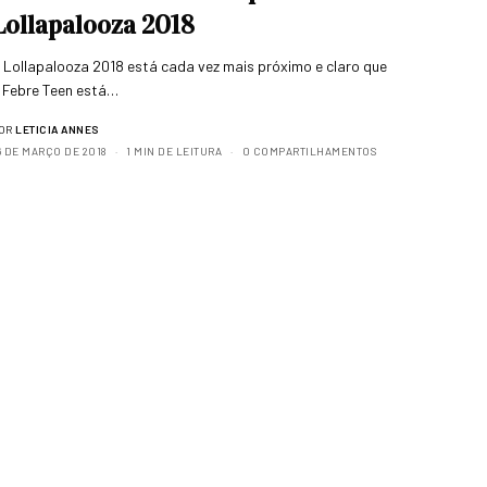
Lollapalooza 2018
 Lollapalooza 2018 está cada vez mais próximo e claro que
 Febre Teen está…
OR
LETICIA ANNES
6 DE MARÇO DE 2018
1 MIN DE LEITURA
0 COMPARTILHAMENTOS