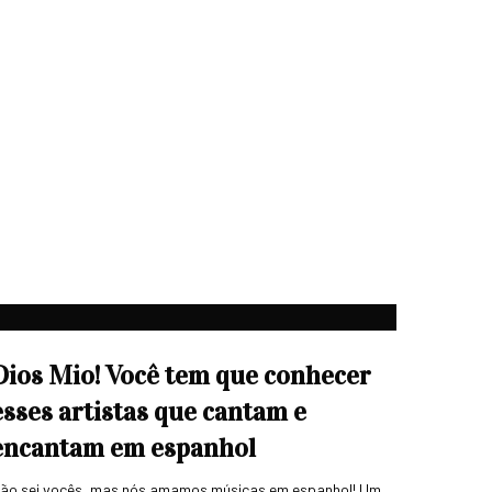
Dios Mio! Você tem que conhecer
esses artistas que cantam e
encantam em espanhol
ão sei vocês, mas nós amamos músicas em espanhol! Um