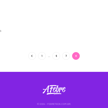
S
1
…
6
7
8
© 2024 - FEBRETEEN.COM.BR.