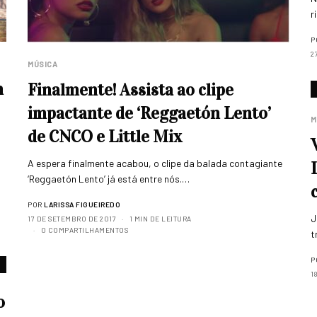
r
P
2
MÚSICA
m
Finalmente! Assista ao clipe
impactante de ‘Reggaetón Lento’
M
de CNCO e Little Mix
A espera finalmente acabou, o clipe da balada contagiante
‘Reggaetón Lento’ já está entre nós.…
POR
LARISSA FIGUEIREDO
J
17 DE SETEMBRO DE 2017
1 MIN DE LEITURA
0 COMPARTILHAMENTOS
t
P
1
o