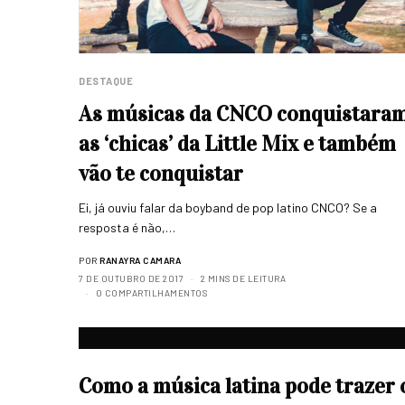
DESTAQUE
As músicas da CNCO conquistara
as ‘chicas’ da Little Mix e também
vão te conquistar
Ei, já ouviu falar da boyband de pop latino CNCO? Se a
resposta é não,…
POR
RANAYRA CAMARA
7 DE OUTUBRO DE 2017
2 MINS DE LEITURA
0 COMPARTILHAMENTOS
Como a música latina pode trazer 