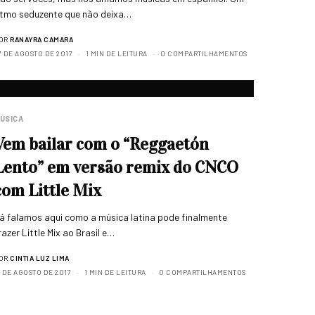
itmo seduzente que não deixa…
OR
RANAYRA CAMARA
7 DE AGOSTO DE 2017
1 MIN DE LEITURA
0 COMPARTILHAMENTOS
ÚSICA
Vem bailar com o “Reggaetón
Lento” em versão remix do CNCO
com Little Mix
á falamos aqui como a música latina pode finalmente
razer Little Mix ao Brasil e…
OR
CINTIA LUZ LIMA
8 DE AGOSTO DE 2017
1 MIN DE LEITURA
0 COMPARTILHAMENTOS