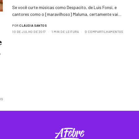
Se você curte músicas como Despacito, de Luis Fonsi, e
cantores como o [maravilhoso] Maluma, certamente vai…
POR
CLÁUDIA SANTOS
10 DE JULHO DE 2017
1 MIN DE LEITURA
0 COMPARTILHAMENTOS
e
s
OS