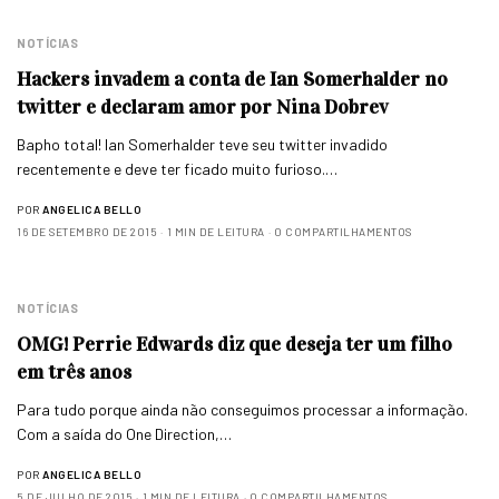
NOTÍCIAS
Hackers invadem a conta de Ian Somerhalder no
twitter e declaram amor por Nina Dobrev
Bapho total! Ian Somerhalder teve seu twitter invadido
recentemente e deve ter ficado muito furioso.…
POR
ANGELICA BELLO
16 DE SETEMBRO DE 2015
1 MIN DE LEITURA
0 COMPARTILHAMENTOS
NOTÍCIAS
OMG! Perrie Edwards diz que deseja ter um filho
em três anos
Para tudo porque ainda não conseguimos processar a informação.
Com a saída do One Direction,…
POR
ANGELICA BELLO
5 DE JULHO DE 2015
1 MIN DE LEITURA
0 COMPARTILHAMENTOS