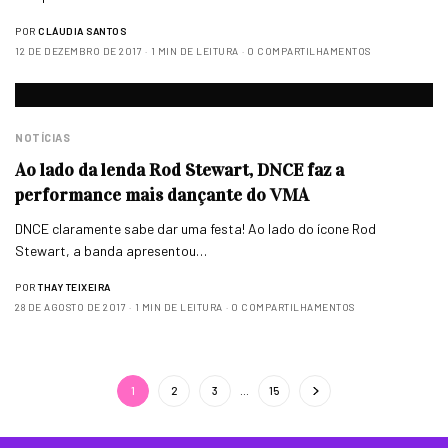
POR
CLÁUDIA SANTOS
12 DE DEZEMBRO DE 2017
1 MIN DE LEITURA
0 COMPARTILHAMENTOS
NOTÍCIAS
Ao lado da lenda Rod Stewart, DNCE faz a
performance mais dançante do VMA
DNCE claramente sabe dar uma festa! Ao lado do ícone Rod
Stewart, a banda apresentou…
POR
THAY TEIXEIRA
28 DE AGOSTO DE 2017
1 MIN DE LEITURA
0 COMPARTILHAMENTOS
1
2
3
…
15