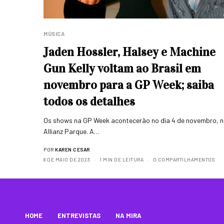
MÚSICA
Jaden Hossler, Halsey e Machine
Gun Kelly voltam ao Brasil em
novembro para a GP Week; saiba
todos os detalhes
Os shows na GP Week acontecerão no dia 4 de novembro, 
Allianz Parque. A…
POR
KAREN CESAR
8 DE MAIO DE 2023
1 MIN DE LEITURA
0 COMPARTILHAMENTOS
HOME
ENTREVISTAS
NA MIRA